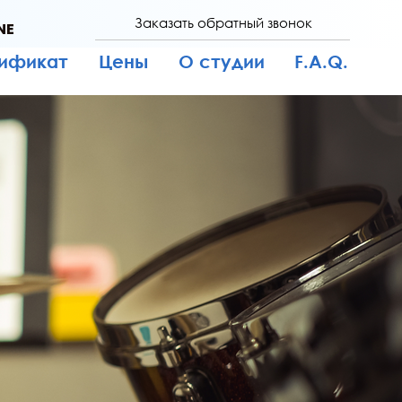
Заказать обратный звонок
NE
тификат
Цены
О студии
F.A.Q.