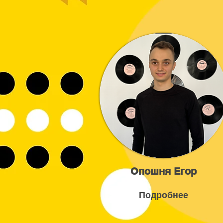
Опошня Егор
Подробнее