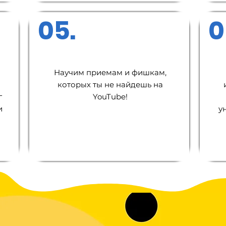
05.
0
Научим приемам и фишкам,
которых ты не найдешь на
г
YouTube!
и
у