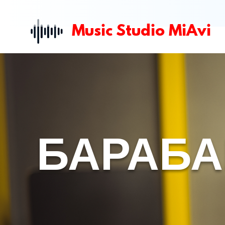
Music Studio M
iAvi
БАРАБ