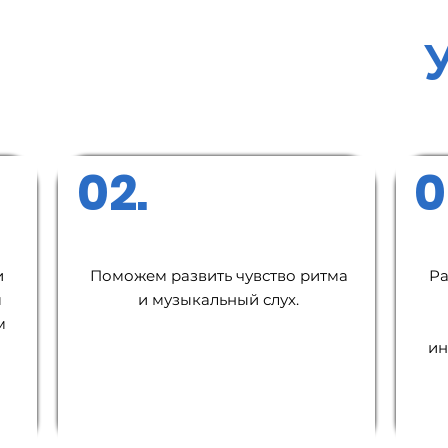
02.
0
и
Поможем развить чувство ритма
Ра
м
и музыкальный слух.
м
ин