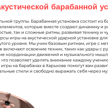
акустической барабанной ус
ной группы. Барабанная установка состоит из ба
х элементов, которые вместе создают динамику и 
остые, так и сложные ритмы, развивая технику и ч
рсы игры на акустической ударной установке для
нутого уровня. Мы учим базовым ритмам, игре с 
е включают освоение техник, таких как удары с р
ие координации движений и музыкального мышл
 что позволяет уделять внимание каждому учени
игры на барабанах в Харькове помогут вам развит
альные стили и свободно выражать себя через му