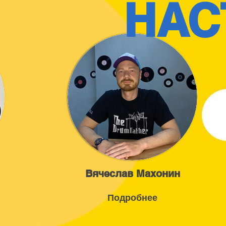
НАС
Вячеслав Махонин
Подробнее