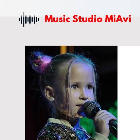
Music Studio M
iAvi