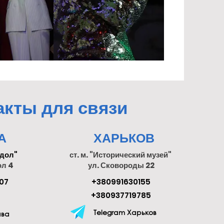
акты для связи
А
ХАРЬКОВ
одол"
ст. м. "Исторический музей"
ол 4
ул. Сковороды 22
07
+380991630155
+380937719785
Telegram Харьков
ава